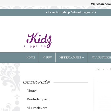
Wij slaan coo
Levertijd tijdelijk 2-4 werkdagen (NL)
HOME
NIEUW
KINDERLAMPEN
MUURSTICKE
Home
CATEGORIEËN
Nieuw
Kinderlampen
Muurstickers