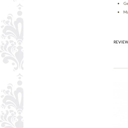
Ge
Ma
REVIE