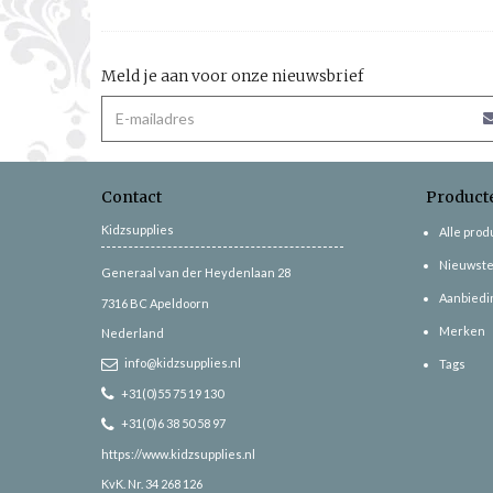
Meld je aan voor onze nieuwsbrief
Contact
Product
Kidzsupplies
Alle pro
Nieuwste
Generaal van der Heydenlaan 28
Aanbiedi
7316 BC
Apeldoorn
Merken
Nederland
info@kidzsupplies.nl
Tags
+31(0)55 75 19 130
+31(0)6 38 50 58 97
https://www.kidzsupplies.nl
KvK. Nr. 34 268 126