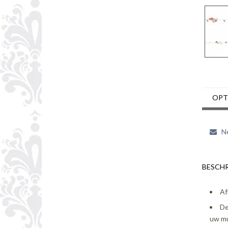
OPT
Ne
BESCHR
Af
De
uw mu