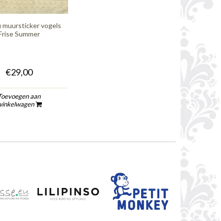
 muursticker vogels
Frise Summer
€29,00
Toevoegen aan
winkelwagen