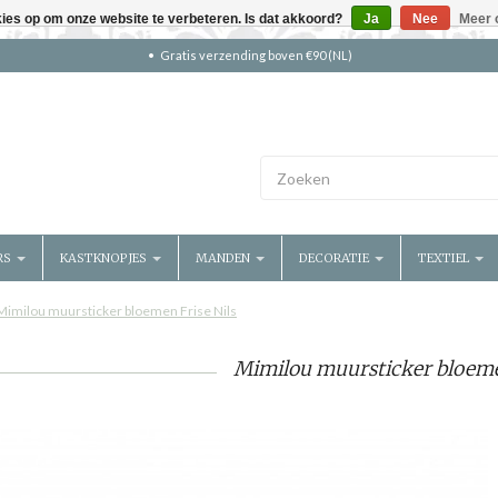
kies op om onze website te verbeteren. Is dat akkoord?
Ja
Nee
Meer 
Gratis verzending boven €90 (NL)
RS
KASTKNOPJES
MANDEN
DECORATIE
TEXTIEL
Mimilou muursticker bloemen Frise Nils
Mimilou muursticker bloemen