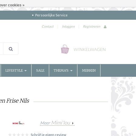
over cookies »
Persoonlijke Service
Contact
|
Inloggen
|
Registreren
WINKELWAGEN
LIFESTYLE
SALE
THEMA'S
MERKEN
 Frise Nils
Mimi'lou
Meer
Schrijf je eigen review