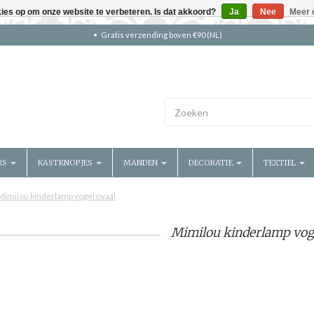
kies op om onze website te verbeteren. Is dat akkoord?
Ja
Nee
Meer 
Gratis verzending boven €90 (NL)
RS
KASTKNOPJES
MANDEN
DECORATIE
TEXTIEL
Mimilou kinderlamp vogel ovaal
Mimilou kinderlamp voge