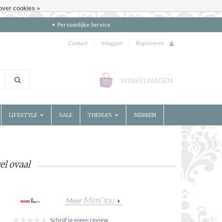
over cookies »
Persoonlijke Service
Contact
|
Inloggen
|
Registreren
WINKELWAGEN
LIFESTYLE
SALE
THEMA'S
MERKEN
l ovaal
Mimi'lou
Meer
Schrijf je eigen review