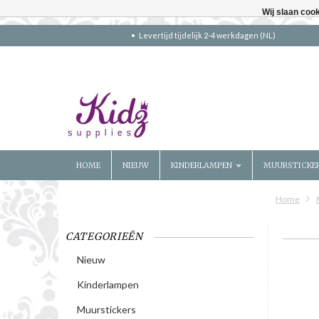
Wij slaan coo
Levertijd tijdelijk 2-4 werkdagen (NL)
HOME
NIEUW
KINDERLAMPEN
MUURSTICKE
Home
CATEGORIEËN
Nieuw
Kinderlampen
Muurstickers