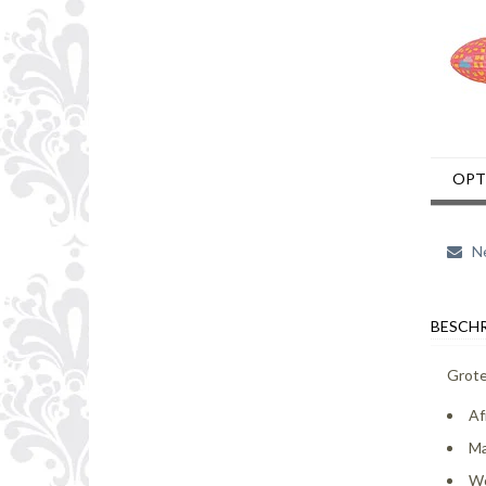
OPT
Ne
BESCHR
Grote
Af
Ma
Wo