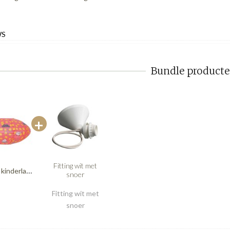
WS
Bundle product
Fitting wit met
Mimilou kinderlamp vogel ovaal
snoer
Fitting wit met
snoer