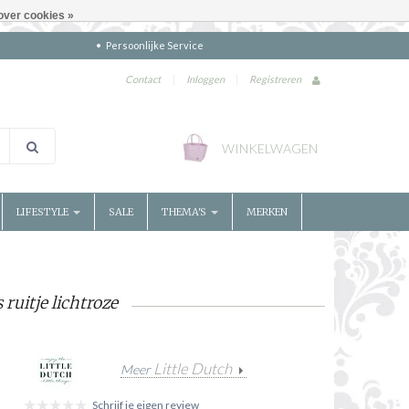
over cookies »
Persoonlijke Service
Contact
|
Inloggen
|
Registreren
WINKELWAGEN
LIFESTYLE
SALE
THEMA'S
MERKEN
ruitje lichtroze
Little Dutch
Meer
Schrijf je eigen review