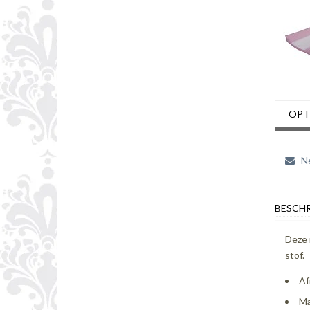
OPT
Ne
BESCHR
Deze 
stof.
Af
Ma