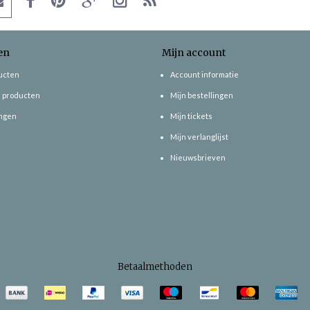
en
Mijn account
ducten
Account informatie
 producten
Mijn bestellingen
ngen
Mijn tickets
Mijn verlanglijst
Nieuwsbrieven
Betaalmethoden