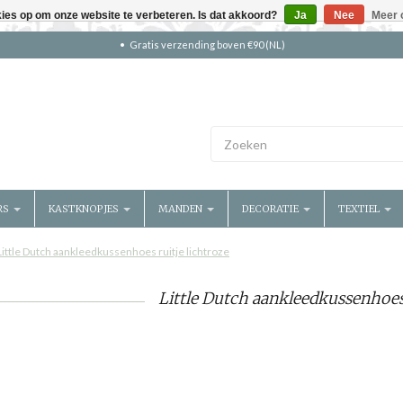
kies op om onze website te verbeteren. Is dat akkoord?
Ja
Nee
Meer 
Gratis verzending boven €90 (NL)
RS
KASTKNOPJES
MANDEN
DECORATIE
TEXTIEL
Little Dutch aankleedkussenhoes ruitje lichtroze
Little Dutch aankleedkussenhoes 