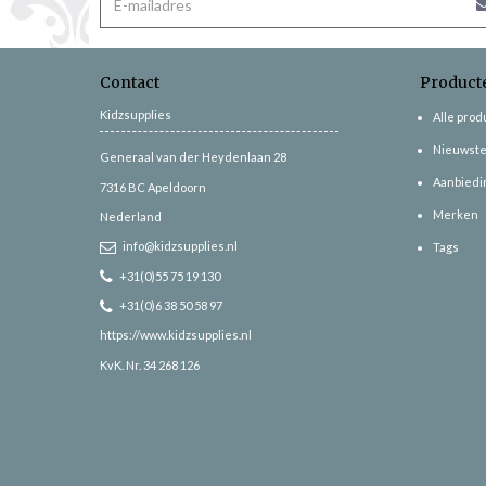
Contact
Product
Kidzsupplies
Alle pro
Nieuwste
Generaal van der Heydenlaan 28
Aanbiedi
7316 BC
Apeldoorn
Merken
Nederland
info@kidzsupplies.nl
Tags
+31(0)55 75 19 130
+31(0)6 38 50 58 97
https://www.kidzsupplies.nl
KvK. Nr. 34 268 126