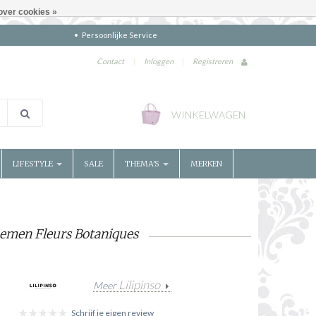
over cookies »
Persoonlijke Service
Contact
|
Inloggen
|
Registreren
WINKELWAGEN
LIFESTYLE
SALE
THEMA'S
MERKEN
oemen Fleurs Botaniques
Lilipinso
Meer
Schrijf je eigen review