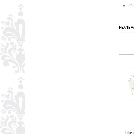
Co
REVIE
Lili