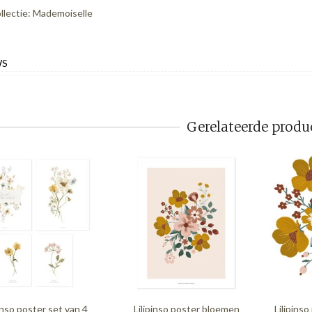
llectie: Mademoiselle
WS
Gerelateerde produ
pinso poster set van 4
Lilipinso poster bloemen
Lilipins