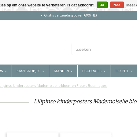
kies op om onze website te verbeteren. Is dat akkoord?
Ja
Nee
Meer 
Gratis verzending boven €90 (NL)
RS
KASTKNOPJES
MANDEN
DECORATIE
TEXTIEL
Lilipinso kinderposters Mademoiselle bloemen Fleurs Botaniques
Lilipinso kinderposters Mademoiselle bl