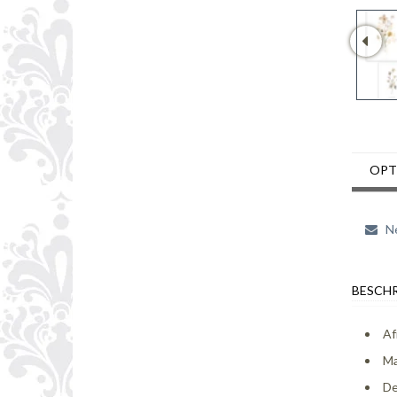
OPT
Ne
BESCHR
Af
Ma
De