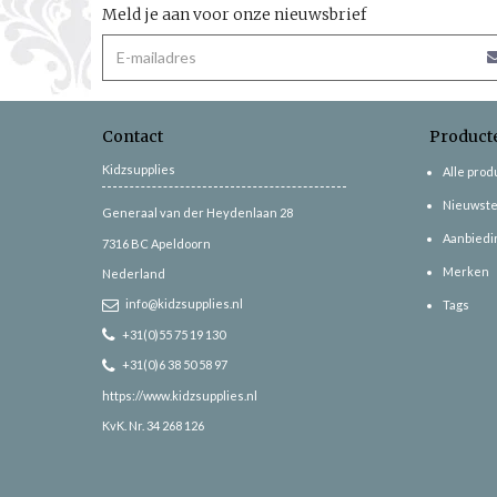
Meld je aan voor onze nieuwsbrief
Contact
Product
Kidzsupplies
Alle pro
Nieuwste
Generaal van der Heydenlaan 28
Aanbiedi
7316 BC
Apeldoorn
Merken
Nederland
info@kidzsupplies.nl
Tags
+31(0)55 75 19 130
+31(0)6 38 50 58 97
https://www.kidzsupplies.nl
KvK. Nr. 34 268 126