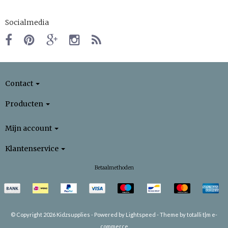
Socialmedia
Contact
Producten
Mijn account
Klantenservice
Betaalmethoden
© Copyright 2026 Kidzsupplies -
Powered by
Lightspeed
-
Theme by totalli t|m e-
commerce