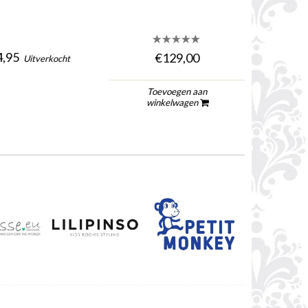
,95
€129,00
Uitverkocht
To
Toevoegen aan
wi
winkelwagen