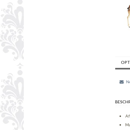
OPT
Ne
BESCHR
Af
Ma