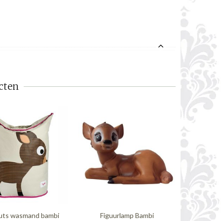
cten
uts wasmand bambi
Figuurlamp Bambi
Lilipinso