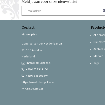
Meld je aan voor onze nieuwsbrief
Contact
Product
Kidzsupplies
Alle pro
Nieuwste
Generaal van der Heydenlaan 28
Aanbiedi
7316 BC
Apeldoorn
Merken
Nederland
info@kidzsupplies.nl
Tags
+31(0)55 75 19 130
+31(0)6 38 50 58 97
https://www.kidzsupplies.nl
KvK. Nr. 34 268 126