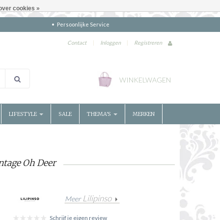
over cookies »
Persoonlijke Service
Contact
|
Inloggen
|
Registreren
WINKELWAGEN
LIFESTYLE
SALE
THEMA'S
MERKEN
intage Oh Deer
Lilipinso
Meer
Schrijf je eigen review