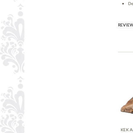
De
REVIE
KEK A