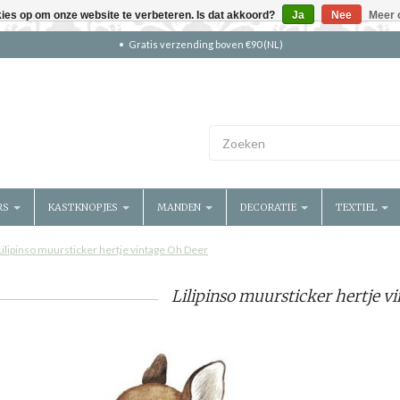
kies op om onze website te verbeteren. Is dat akkoord?
Ja
Nee
Meer 
Gratis verzending boven €90 (NL)
RS
KASTKNOPJES
MANDEN
DECORATIE
TEXTIEL
Lilipinso muursticker hertje vintage Oh Deer
Lilipinso muursticker hertje v