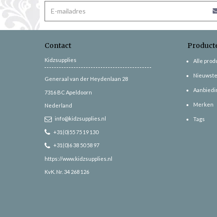
Contact
Product
Kidzsupplies
Alle pro
Nieuwste
Generaal van der Heydenlaan 28
Aanbiedi
7316 BC
Apeldoorn
Merken
Nederland
info@kidzsupplies.nl
Tags
+31(0)55 75 19 130
+31(0)6 38 50 58 97
https://www.kidzsupplies.nl
KvK. Nr. 34 268 126