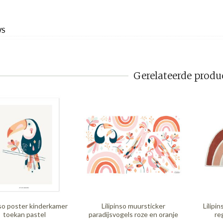
WS
Gerelateerde produ
nso poster kinderkamer
Lilipinso muursticker
Lilipi
toekan pastel
paradijsvogels roze en oranje
re