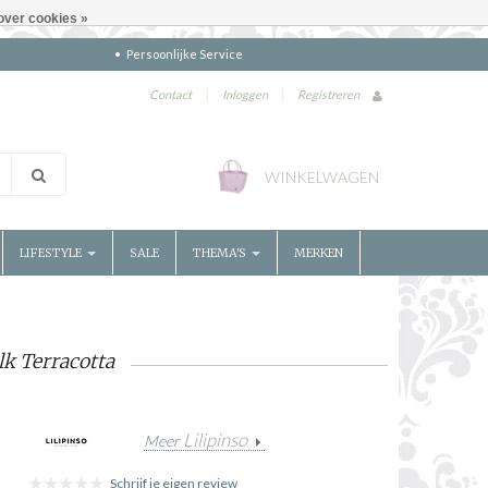
over cookies »
Persoonlijke Service
Contact
|
Inloggen
|
Registreren
WINKELWAGEN
LIFESTYLE
SALE
THEMA'S
MERKEN
lk Terracotta
Lilipinso
Meer
Schrijf je eigen review