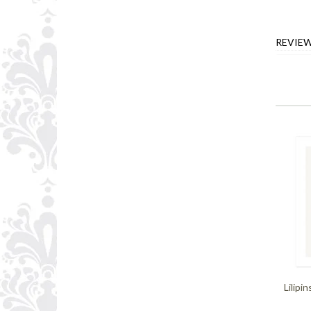
REVIE
Lilipi