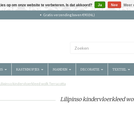
kies op om onze website te verbeteren. Is dat akkoord?
Ja
Nee
Meer 
Gratis verzending boven €90 (NL)
RS
KASTKNOPJES
MANDEN
DECORATIE
TEXTIEL
Lilipinso kindervloerkleed wolk Terracotta
Lilipinso kindervloerkleed wo