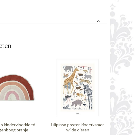
cten
nso kindervloerkleed
Lilipinso poster kinderkamer
Lilipinso
genboog oranje
wilde dieren