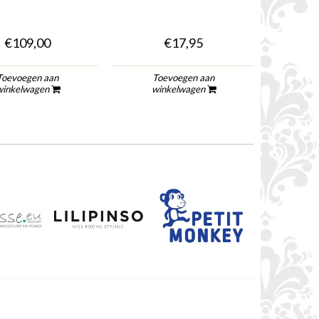
€109,00
€17,95
Toevoegen aan
Toevoegen aan
To
winkelwagen
winkelwagen
wi