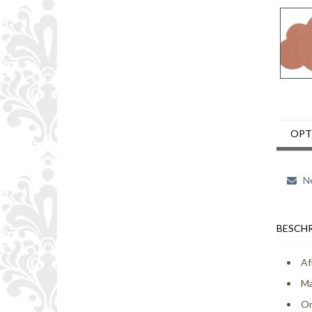
OPT
Ne
BESCHR
Af
Ma
On