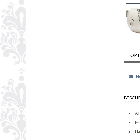
OPT
Ne
BESCHR
Af
Ma
He