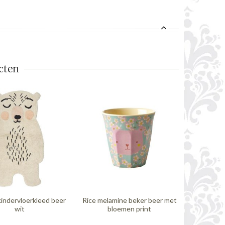
cten
kindervloerkleed beer
Rice melamine beker beer met
Sass & Be
wit
bloemen print