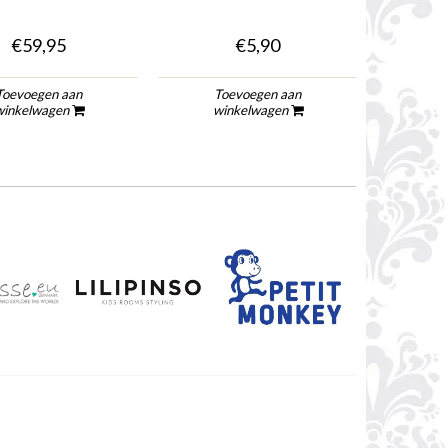
€59,95
€5,90
Toevoegen aan
Toevoegen aan
To
winkelwagen
winkelwagen
wi