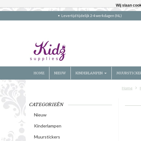
Wij slaan coo
Levertijd tijdelijk 2-4 werkdagen (NL)
HOME
NIEUW
KINDERLAMPEN
MUURSTICKE
Home
CATEGORIEËN
Nieuw
Kinderlampen
Muurstickers