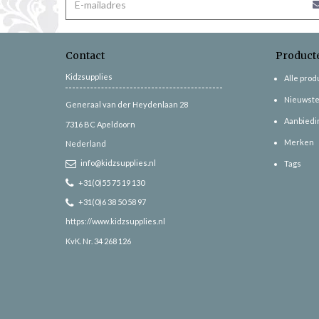
Contact
Product
Kidzsupplies
Alle pro
Nieuwste
Generaal van der Heydenlaan 28
Aanbiedi
7316 BC
Apeldoorn
Merken
Nederland
info@kidzsupplies.nl
Tags
+31(0)55 75 19 130
+31(0)6 38 50 58 97
https://www.kidzsupplies.nl
KvK. Nr. 34 268 126