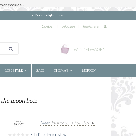
over cookies »
Persoonlijke Service
Contact
|
Inloggen
|
Registreren
WINKELWAGEN
LIFESTYLE
SALE
THEMA'S
MERKEN
r the moon beer
House of Disaster
Meer
Schrijf je eigen review