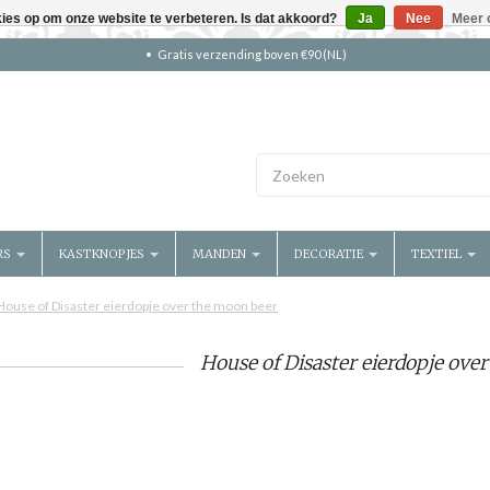
kies op om onze website te verbeteren. Is dat akkoord?
Ja
Nee
Meer 
Gratis verzending boven €90 (NL)
RS
KASTKNOPJES
MANDEN
DECORATIE
TEXTIEL
House of Disaster eierdopje over the moon beer
House of Disaster eierdopje ove