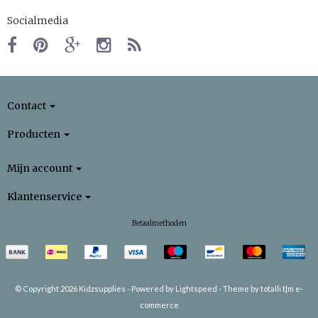
Socialmedia
Contact
Producten
Mijn account
Klantenservice
Betaalmethoden
© Copyright 2026 Kidzsupplies -
Powered by
Lightspeed
-
Theme by totalli t|m e-
commerce