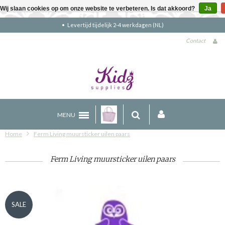
Wij slaan cookies op om onze website te verbeteren. Is dat akkoord?
Ja
tijd tijdelijk 2-4 werkdagen (NL)
Gratis
Contact
MENU
Home
Ferm Living muursticker uilen paars
Ferm Living muursticker uilen paars
SALE