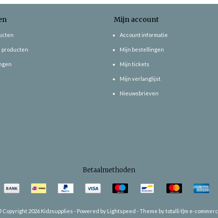
en
Mijn account
ducten
Account informatie
 producten
Mijn bestellingen
ngen
Mijn tickets
Mijn verlanglijst
Nieuwsbrieven
Betaalmethoden
 Copyright 2026 Kidzsupplies -
Powered by
Lightspeed
-
Theme by totalli t|m e-commer