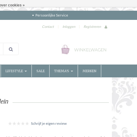
over cookies »
Persoonlijke Service
Contact
|
Inloggen
|
Registreren
WINKELWAGEN
LIFESTYLE
SALE
THEMA'S
MERKEN
ein
Schrijf je eigen review