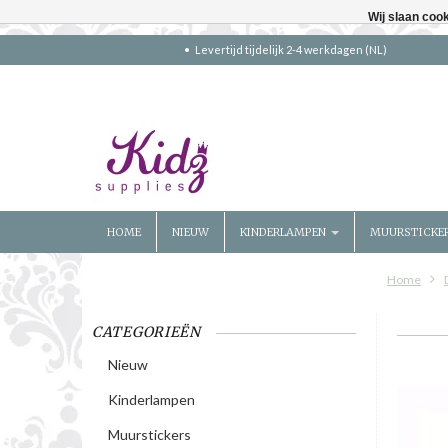
Wij slaan coo
Levertijd tijdelijk 2-4 werkdagen (NL)
HOME
NIEUW
KINDERLAMPEN
MUURSTICKE
Home
CATEGORIEËN
Nieuw
Kinderlampen
Muurstickers