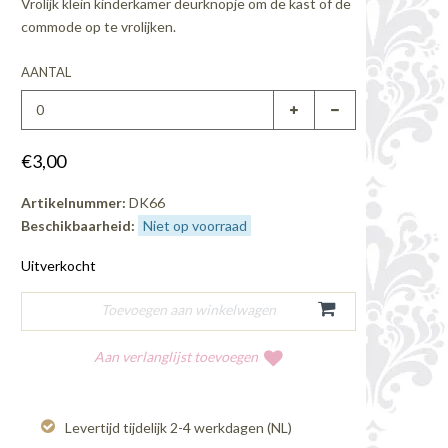
Vrolijk klein kinderkamer deurknopje om de kast of de
commode op te vrolijken.
AANTAL
€3,00
Artikelnummer:
DK66
Beschikbaarheid:
Niet op voorraad
Uitverkocht
Aan verlanglijst toevoegen
Levertijd tijdelijk 2-4 werkdagen (NL)