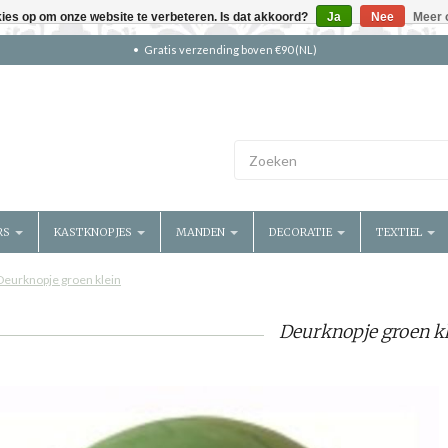
kies op om onze website te verbeteren. Is dat akkoord?
Ja
Nee
Meer 
Gratis verzending boven €90 (NL)
RS
KASTKNOPJES
MANDEN
DECORATIE
TEXTIEL
Deurknopje groen klein
Deurknopje groen kl