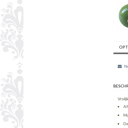
OPT
Ne
BESCHR
Vroli
Af
Ma
De