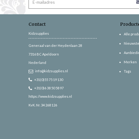
Contact
Product
Kidzsupplies
Alle pro
Nieuwste
Generaal van der Heydenlaan 28
Aanbiedi
7316 BC
Apeldoorn
Merken
Nederland
info@kidzsupplies.nl
Tags
+31(0)55 75 19 130
+31(0)6 38 50 58 97
https://www.kidzsupplies.nl
KvK. Nr. 34 268 126