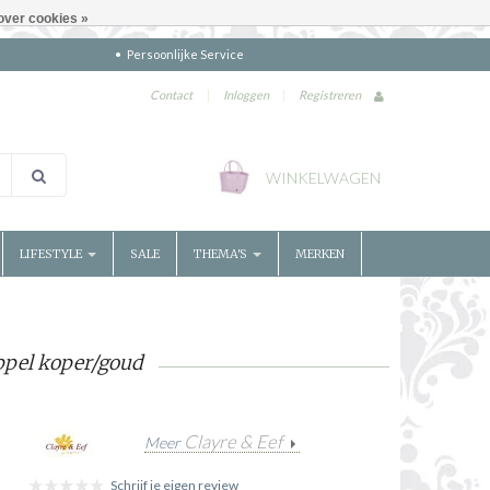
over cookies »
Persoonlijke Service
Contact
|
Inloggen
|
Registreren
WINKELWAGEN
LIFESTYLE
SALE
THEMA'S
MERKEN
ppel koper/goud
Clayre & Eef
Meer
Schrijf je eigen review