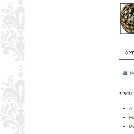
OPT
Ne
BESCHR
Af
Ma
De