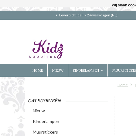
Wij slaan coo
Levertijd tijdelijk 2-4 werkdagen (NL)
HOME
NIEUW
KINDERLAMPEN
MUURSTICKE
Home
CATEGORIEËN
Nieuw
Kinderlampen
Muurstickers