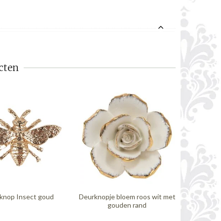
cten
knop Insect goud
Deurknopje bloem roos wit met
Deurknop
gouden rand