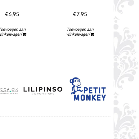
€6,95
€7,95
Toevoegen aan
Toevoegen aan
To
winkelwagen
winkelwagen
wi