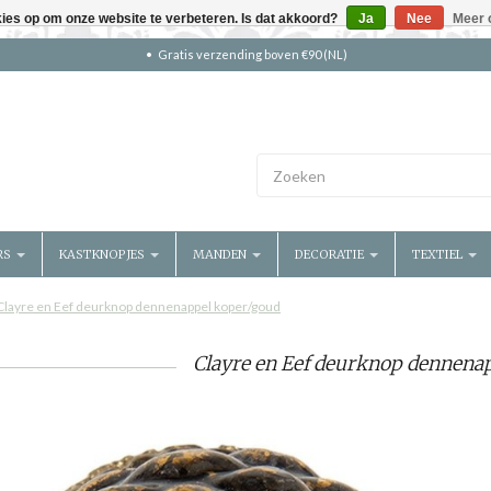
kies op om onze website te verbeteren. Is dat akkoord?
Ja
Nee
Meer 
Gratis verzending boven €90 (NL)
RS
KASTKNOPJES
MANDEN
DECORATIE
TEXTIEL
Clayre en Eef deurknop dennenappel koper/goud
Clayre en Eef deurknop dennena