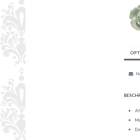
OPT
Ne
BESCHR
Af
Ma
De