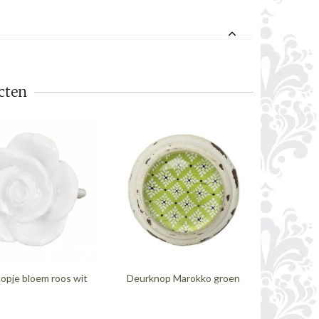
cten
opje bloem roos wit
Deurknop Marokko groen
La Finess
mint 