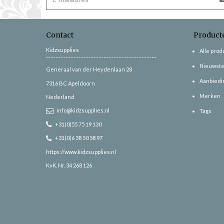
Contact
Product
Kidzsupplies
Alle pro
Nieuwste
Generaal van der Heydenlaan 28
Aanbiedi
7316 BC
Apeldoorn
Merken
Nederland
info@kidzsupplies.nl
Tags
+31(0)55 75 19 130
+31(0)6 38 50 58 97
https://www.kidzsupplies.nl
KvK. Nr. 34 268 126