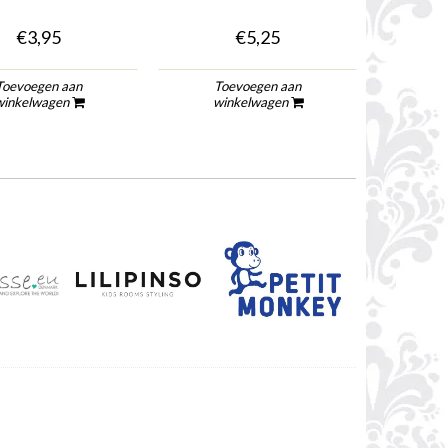
€3,95
€5,25
Toevoegen aan
Toevoegen aan
To
winkelwagen
winkelwagen
wi