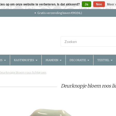
kies op om onze website te verbeteren. Is dat akkoord?
Ja
Nee
Meer 
Gratis verzending boven €90 (NL)
RS
KASTKNOPJES
MANDEN
DECORATIE
TEXTIEL
Deurknopje bloem roos lichtgroen
Deurknopje bloem roos li