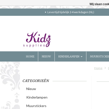
Wij slaan coo
Levertijd tijdelijk 2-4 werkdagen (NL)
HOME
NIEUW
KINDERLAMPEN
MUURSTICKE
Home
CATEGORIEËN
Nieuw
Kinderlampen
Muurstickers