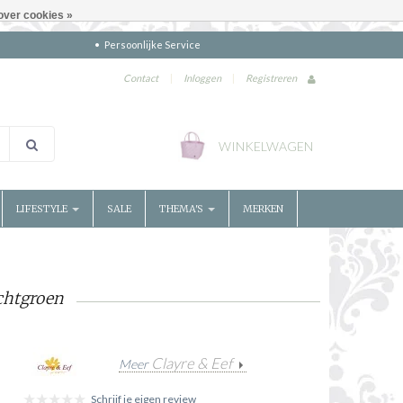
over cookies »
Persoonlijke Service
Contact
|
Inloggen
|
Registreren
WINKELWAGEN
LIFESTYLE
SALE
THEMA'S
MERKEN
chtgroen
Clayre & Eef
Meer
Schrijf je eigen review