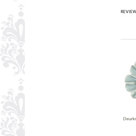
REVIE
Deurkn