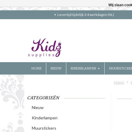
Wij slaan coo
Levertijd tijdelijk 2-4 werkdagen (NL)
HOME
NIEUW
KINDERLAMPEN
MUURSTICKE
Home
CATEGORIEËN
Nieuw
Kinderlampen
Muurstickers