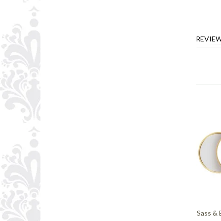
REVIE
Sass & 