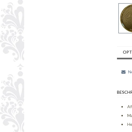
OPT
Ne
BESCHR
Af
Ma
He