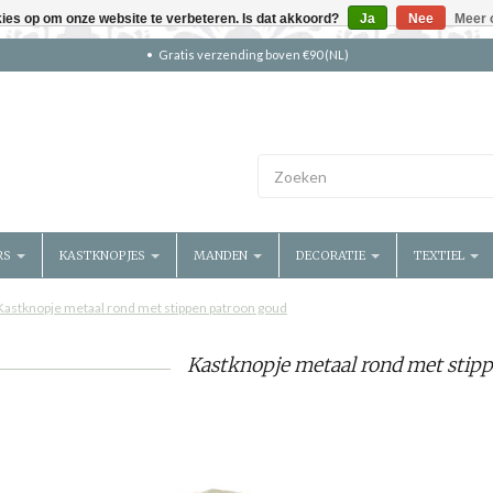
kies op om onze website te verbeteren. Is dat akkoord?
Ja
Nee
Meer 
Gratis verzending boven €90 (NL)
RS
KASTKNOPJES
MANDEN
DECORATIE
TEXTIEL
Kastknopje metaal rond met stippen patroon goud
Kastknopje metaal rond met stip