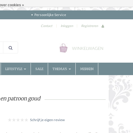
over cookies »
Persoonlijke Service
Contact
|
Inloggen
|
Registreren
WINKELWAGEN
LIFESTYLE
SALE
THEMA'S
MERKEN
pen patroon goud
Schrijf je eigen review