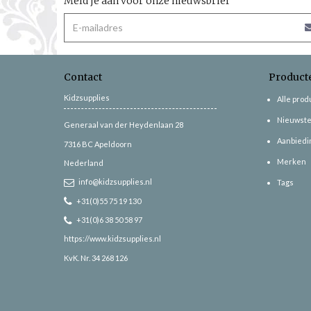
Meld je aan voor onze nieuwsbrief
Contact
Product
Kidzsupplies
Alle pro
Nieuwste
Generaal van der Heydenlaan 28
Aanbiedi
7316 BC
Apeldoorn
Merken
Nederland
info@kidzsupplies.nl
Tags
+31(0)55 75 19 130
+31(0)6 38 50 58 97
https://www.kidzsupplies.nl
KvK. Nr. 34 268 126