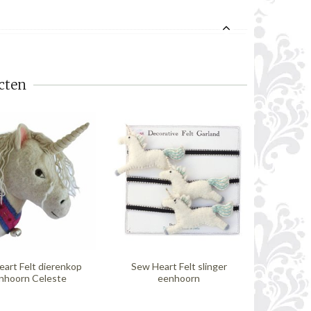
cten
art Felt dierenkop
Sew Heart Felt slinger
Wild &
nhoorn Celeste
eenhoorn