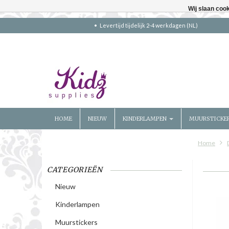
Wij slaan coo
Levertijd tijdelijk 2-4 werkdagen (NL)
HOME
NIEUW
KINDERLAMPEN
MUURSTICKE
Home
CATEGORIEËN
Nieuw
Kinderlampen
Muurstickers