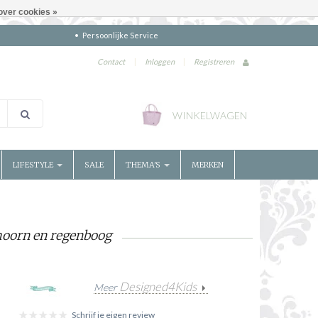
over cookies »
Persoonlijke Service
Contact
|
Inloggen
|
Registreren
WINKELWAGEN
LIFESTYLE
SALE
THEMA'S
MERKEN
hoorn en regenboog
Designed4Kids
Meer
Schrijf je eigen review