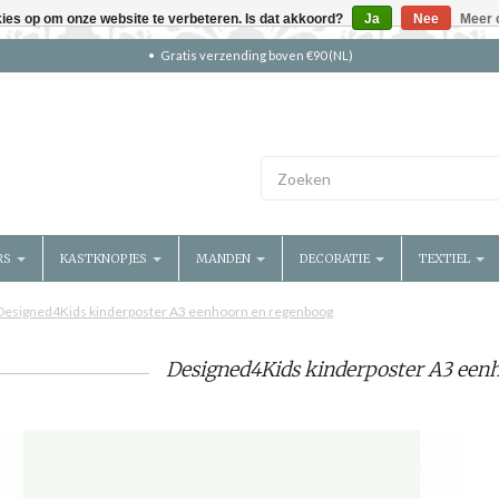
kies op om onze website te verbeteren. Is dat akkoord?
Ja
Nee
Meer 
Gratis verzending boven €90 (NL)
RS
KASTKNOPJES
MANDEN
DECORATIE
TEXTIEL
Designed4Kids kinderposter A3 eenhoorn en regenboog
Designed4Kids kinderposter A3 een