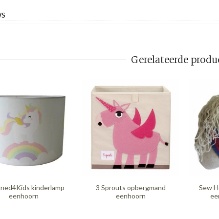
WS
Gerelateerde produ
ned4Kids kinderlamp
3 Sprouts opbergmand
Sew He
eenhoorn
eenhoorn
ee