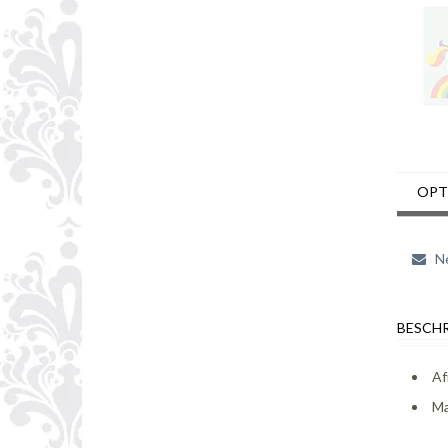
OPT
Ne
BESCHR
Af
Ma