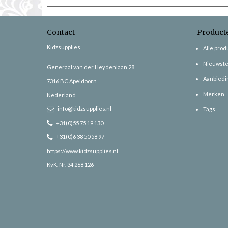
Contact
Product
Kidzsupplies
Alle pro
Nieuwste
Generaal van der Heydenlaan 28
Aanbiedi
7316 BC
Apeldoorn
Merken
Nederland
info@kidzsupplies.nl
Tags
+31(0)55 75 19 130
+31(0)6 38 50 58 97
https://www.kidzsupplies.nl
KvK. Nr. 34 268 126