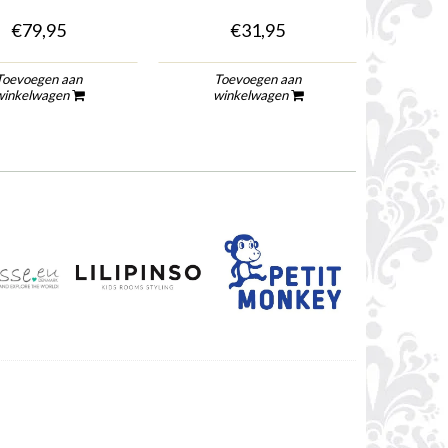
€79,95
€31,95
Toevoegen aan
Toevoegen aan
To
winkelwagen
winkelwagen
wi