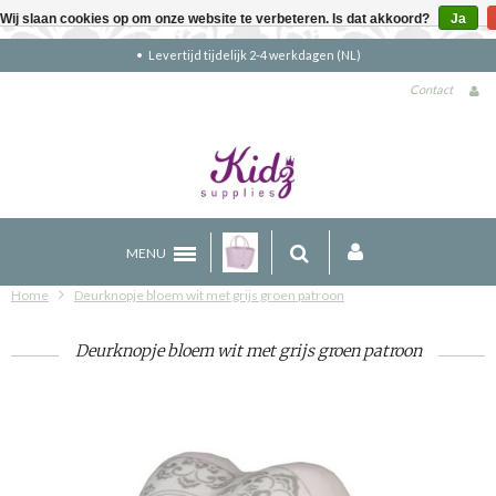
Wij slaan cookies op om onze website te verbeteren. Is dat akkoord?
Ja
kdagen (NL)
Gratis verzending boven €90
Contact
MENU
Home
Deurknopje bloem wit met grijs groen patroon
Deurknopje bloem wit met grijs groen patroon