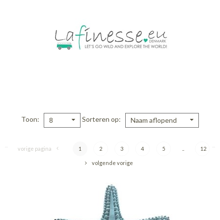
Toon
Sorteren op
8
Naam aflopend
vorige pagina
1
2
3
4
5
..
12
volgende vorige