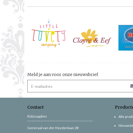
Meld je aan voor onze nieuwsbrief
Contact
Product
Kidzsupplies
Alle pro
Nieuwste
Generaal van der Heydenlaan 28