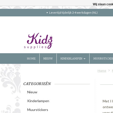
Wij slaan coo
Levertijd tijdelijk 2-4 werkdagen (NL)
HOME
NIEUW
KINDERLAMPEN
MUURSTICKE
Home
CATEGORIEËN
Nieuw
Kinderlampen
Met I 
ontwer
Muurstickers
voor d