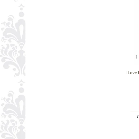
I Love
T