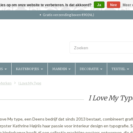
kies op om onze website te verbeteren. Is dat akkoord?
Ja
Nee
Meer 
Gratis verzending boven €90 (NL)
RS
KASTKNOPJES
MANDEN
DECORATIE
TEXTIEL
Merken
I Love My Type
I Love My Typ
love My type, een Deens bedrijf dat sinds 2013 bestaat, combineert graf
pster Kathrine Højriis haar passie voor interieur design en typografie. S
e kinderkamer heeft zij een collectie prachtige posters ontworpen, die d