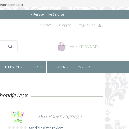
over cookies »
Persoonlijke Service
Contact
|
Inloggen
|
Registreren
WINKELWAGEN
LIFESTYLE
SALE
THEMA'S
MERKEN
 hondje Max
Baby by Spring
Meer
Schrijf je eigen review