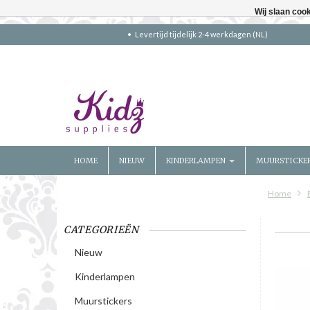
Wij slaan coo
Levertijd tijdelijk 2-4 werkdagen (NL)
HOME
NIEUW
KINDERLAMPEN
MUURSTICKE
Home
CATEGORIEËN
Nieuw
Kinderlampen
Muurstickers