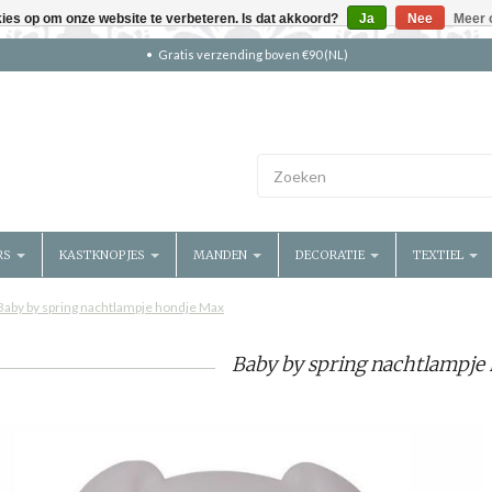
kies op om onze website te verbeteren. Is dat akkoord?
Ja
Nee
Meer 
Gratis verzending boven €90 (NL)
RS
KASTKNOPJES
MANDEN
DECORATIE
TEXTIEL
Baby by spring nachtlampje hondje Max
Baby by spring nachtlampje