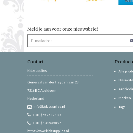
Meld je aan voor onze nieuwsbrief
Contact
Product
Kidzsupplies
Alle pro
Nieuwste
Generaal van der Heydenlaan 28
Aanbiedi
7316 BC
Apeldoorn
Merken
Nederland
info@kidzsupplies.nl
Tags
+31(0)55 75 19 130
+31(0)6 38 50 58 97
https://www.kidzsupplies.nl