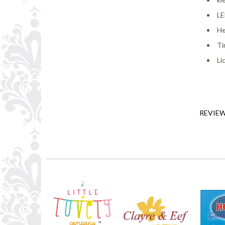
LE
He
Ti
Li
REVIE