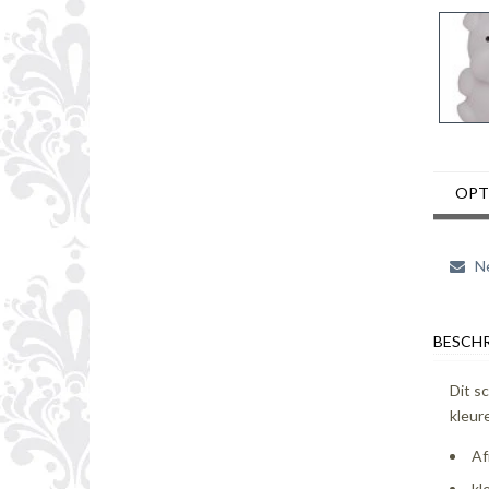
OPT
Ne
BESCHR
Dit s
kleur
Af
kl