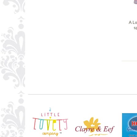
A Lo
s