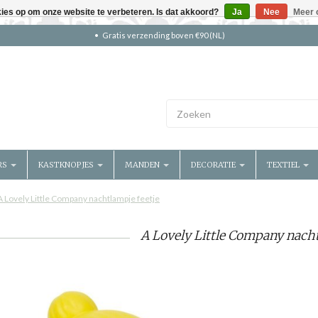
kies op om onze website te verbeteren. Is dat akkoord?
Ja
Nee
Meer 
Gratis verzending boven €90 (NL)
RS
KASTKNOPJES
MANDEN
DECORATIE
TEXTIEL
A Lovely Little Company nachtlampje feetje
A Lovely Little Company nacht