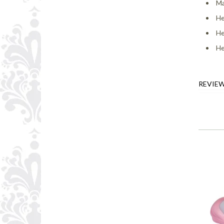
Ma
He
He
He
REVIE