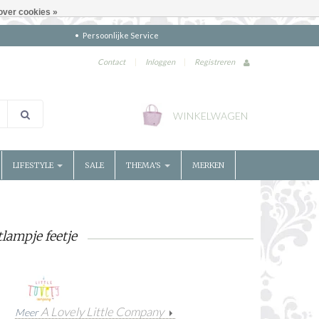
over cookies »
Persoonlijke Service
Contact
|
Inloggen
|
Registreren
WINKELWAGEN
LIFESTYLE
SALE
THEMA'S
MERKEN
lampje feetje
A Lovely Little Company
Meer