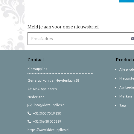
Meld je aan voor onze nieuwsbrief
Contact
Product
Kidzsupplies
Alle pro
Nieuwste
Generaal van der Heydenlaan 28
Aanbiedi
7316 BC
Apeldoorn
Merken
Nederland
info@kidzsupplies.nl
Tags
+31(0)55 75 19 130
+31(0)6 38 50 58 97
https://www.kidzsupplies.nl