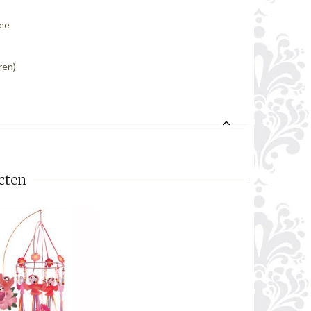
mee
ren)
cten