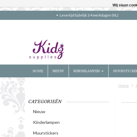
Wij slaan coo
Levertijd tijdelijk 2-4 werkdagen (NL)
HOME
NIEUW
KINDERLAMPEN
MUURSTICKE
Home
CATEGORIEËN
Nieuw
Kinderlampen
Muurstickers