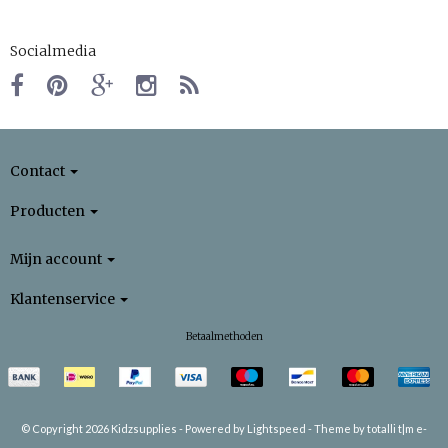
Socialmedia
Contact
Producten
Mijn account
Klantenservice
Betaalmethoden
© Copyright 2026 Kidzsupplies -
Powered by
Lightspeed
-
Theme by totalli t|m e-