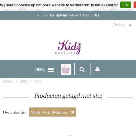
Wij slaan cookies op om onze website te verbeteren. Is dat akkoord?
Ja
ijdelijk 2-4 werkdagen (NL)
Gratis verze
Contact
MENU
Home
Tags
ster
Producten getagd met ster
Uw selectie:
Merk: Petit Monkey