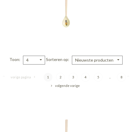
Toon
Sorteren op
4
Nieuwste producten
vorige pagina
1
2
3
4
5
..
8
volgende vorige