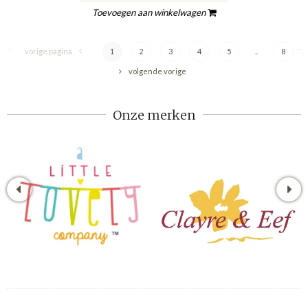
Toevoegen aan winkelwagen
vorige pagina
1
2
3
4
5
..
8
volgende vorige
Onze merken