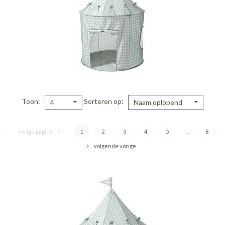
Toon
Sorteren op
4
Naam oplopend
vorige pagina
1
2
3
4
5
..
8
volgende vorige