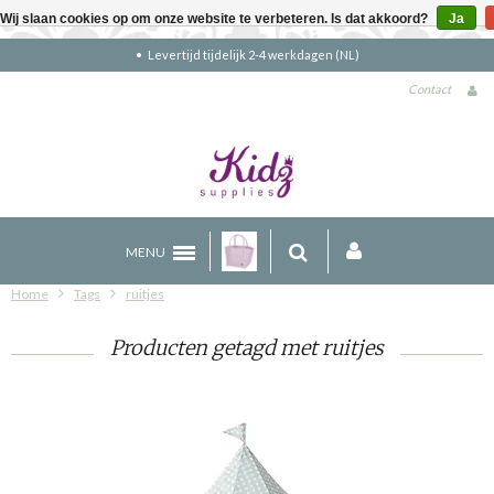
Wij slaan cookies op om onze website te verbeteren. Is dat akkoord?
Ja
kdagen (NL)
Gratis verzending boven €90
Contact
MENU
Home
Tags
ruitjes
Producten getagd met ruitjes