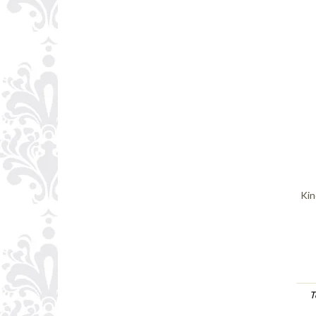
Kin
T