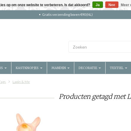
kies op om onze website te verbeteren. Is dat akkoord?
Ja
Nee
Meer 
Gratis verzending boven €90 (NL)
RS
KASTKNOPJES
MANDEN
DECORATIE
TEXTIEL
Tags
Lapin & Me
Producten getagd met 