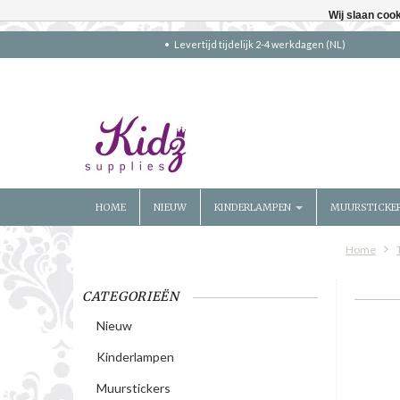
Wij slaan coo
Levertijd tijdelijk 2-4 werkdagen (NL)
HOME
NIEUW
KINDERLAMPEN
MUURSTICKE
Home
CATEGORIEËN
Nieuw
Kinderlampen
Muurstickers