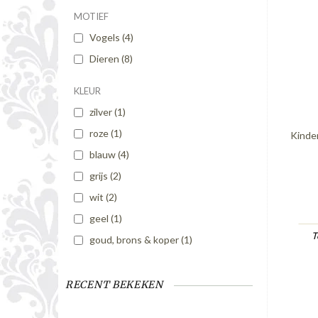
MOTIEF
Vogels
(4)
Dieren
(8)
KLEUR
zilver
(1)
roze
(1)
Kinder
blauw
(4)
grijs
(2)
wit
(2)
geel
(1)
T
goud, brons & koper
(1)
RECENT BEKEKEN