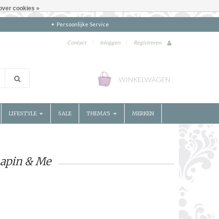
over cookies »
Persoonlijke Service
Contact
|
Inloggen
|
Registreren
WINKELWAGEN
LIFESTYLE
SALE
THEMA'S
MERKEN
Lapin & Me