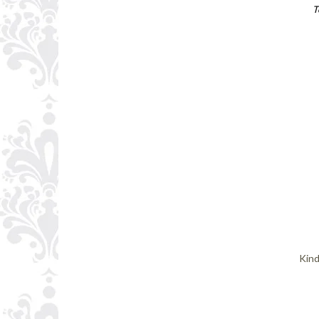
T
Kind