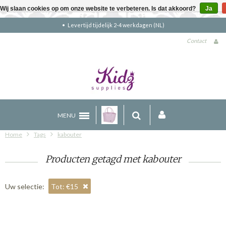
Wij slaan cookies op om onze website te verbeteren. Is dat akkoord?
Ja
Gratis verzending boven €90 (NL)
Contact
MENU
Home
Tags
kabouter
Producten getagd met kabouter
Uw selectie:
Tot: €15