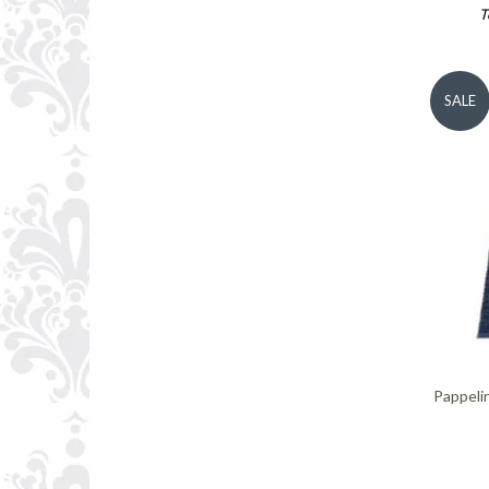
T
SALE
Pappelin