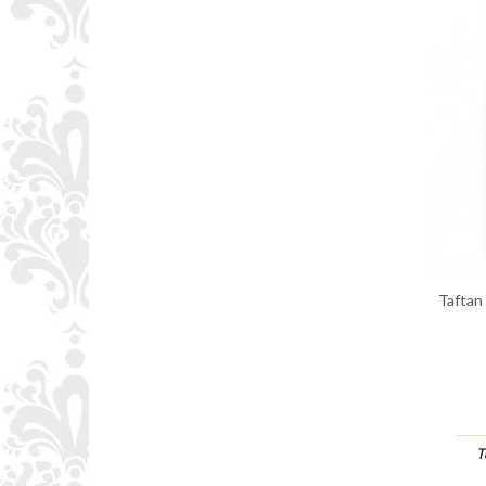
Taftan
T