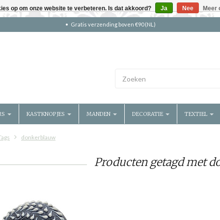
kies op om onze website te verbeteren. Is dat akkoord?
Ja
Nee
Meer 
Gratis verzending boven €90 (NL)
RS
KASTKNOPJES
MANDEN
DECORATIE
TEXTIEL
Tags
donkerblauw
Producten getagd met d