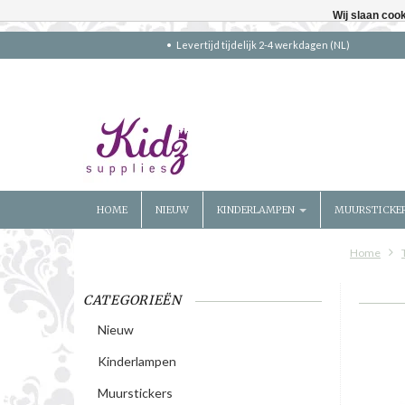
Wij slaan coo
Levertijd tijdelijk 2-4 werkdagen (NL)
HOME
NIEUW
KINDERLAMPEN
MUURSTICKE
Home
CATEGORIEËN
Nieuw
Kinderlampen
Muurstickers