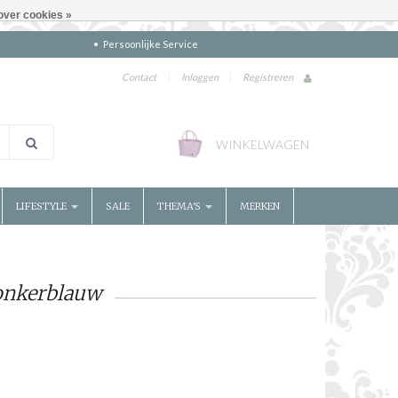
over cookies »
Persoonlijke Service
Contact
|
Inloggen
|
Registreren
WINKELWAGEN
LIFESTYLE
SALE
THEMA'S
MERKEN
onkerblauw