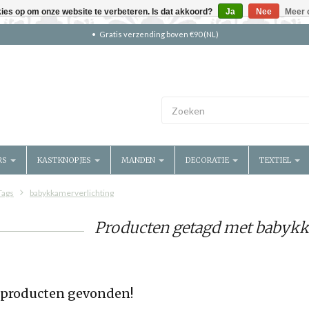
kies op om onze website te verbeteren. Is dat akkoord?
Ja
Nee
Meer 
Gratis verzending boven €90 (NL)
RS
KASTKNOPJES
MANDEN
DECORATIE
TEXTIEL
Tags
babykkamerverlichting
Producten getagd met babykk
producten gevonden!