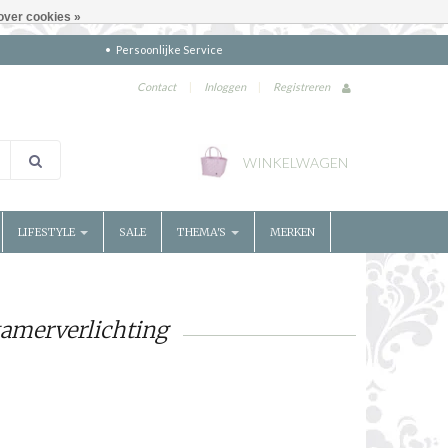
over cookies »
Persoonlijke Service
Contact
|
Inloggen
|
Registreren
WINKELWAGEN
LIFESTYLE
SALE
THEMA'S
MERKEN
amerverlichting