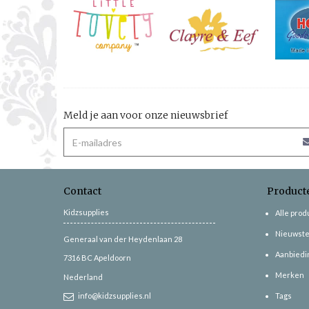
Meld je aan voor onze nieuwsbrief
Contact
Product
Kidzsupplies
Alle pro
Nieuwste
Generaal van der Heydenlaan 28
Aanbiedi
7316 BC
Apeldoorn
Merken
Nederland
info@kidzsupplies.nl
Tags