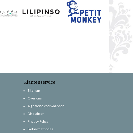
Klantenservice
Sitemap
Over ons
Algemene voorwaarden
Disclaimer
Privacy Policy
Betaalmethodes