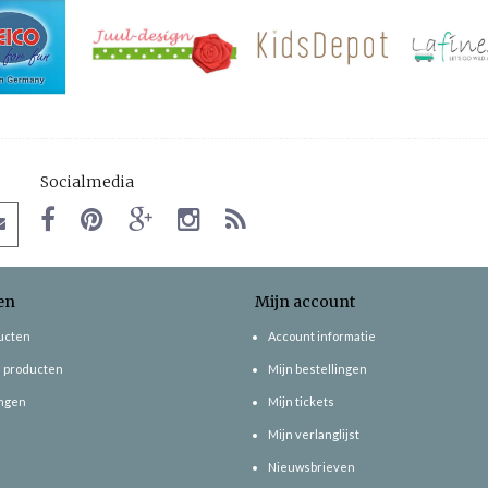
Socialmedia
en
Mijn account
ducten
Account informatie
 producten
Mijn bestellingen
ngen
Mijn tickets
Mijn verlanglijst
Nieuwsbrieven