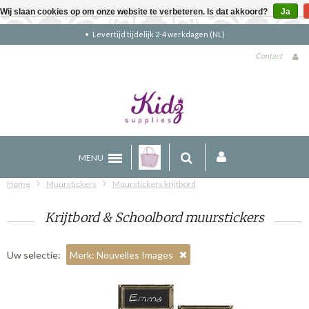
Wij slaan cookies op om onze website te verbeteren. Is dat akkoord?
Ja
tijd tijdelijk 2-4 werkdagen (NL)
Gratis
Contact
MENU
Home
Muurstickers
Muurstickers krijtbord
Krijtbord & Schoolbord muurstickers
Uw selectie:
Merk: Nouvelles Images