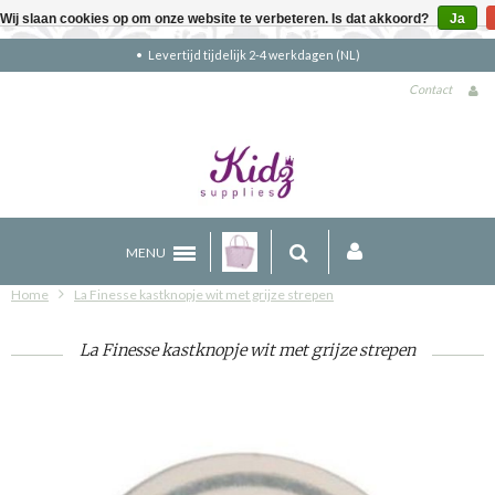
Wij slaan cookies op om onze website te verbeteren. Is dat akkoord?
Ja
NL)
Gratis verzending boven €90 (NL)
Contact
MENU
Home
La Finesse kastknopje wit met grijze strepen
La Finesse kastknopje wit met grijze strepen