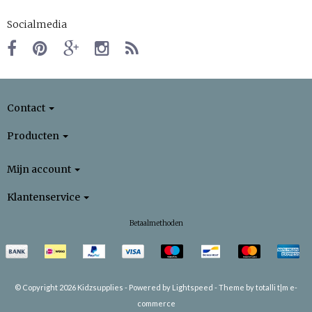
Socialmedia
Contact
Producten
Mijn account
Klantenservice
Betaalmethoden
© Copyright 2026 Kidzsupplies -
Powered by
Lightspeed
-
Theme by totalli t|m e-
commerce