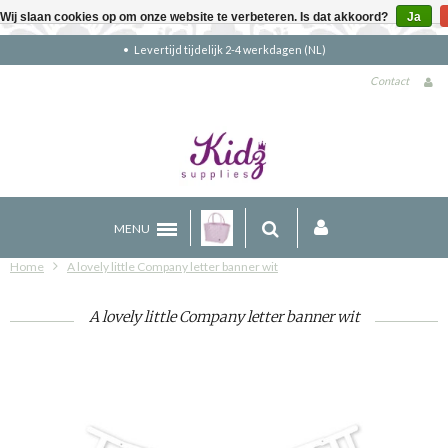
Wij slaan cookies op om onze website te verbeteren. Is dat akkoord?
Ja
kdagen (NL)
Gratis verzending boven €90
Contact
MENU
Home
A lovely little Company letter banner wit
A lovely little Company letter banner wit