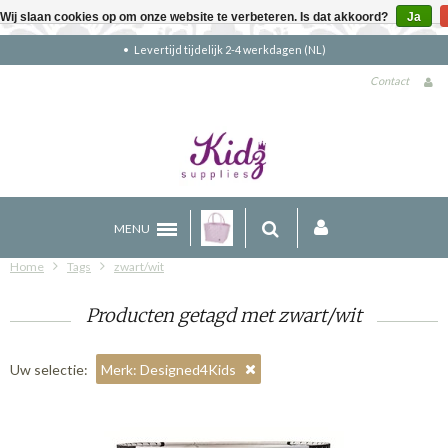
Wij slaan cookies op om onze website te verbeteren. Is dat akkoord?
Ja
Levertijd tijdelijk 2-4 werkdagen (NL)
Contact
MENU
Home
Tags
zwart/wit
Producten getagd met zwart/wit
Uw selectie:
Merk: Designed4Kids