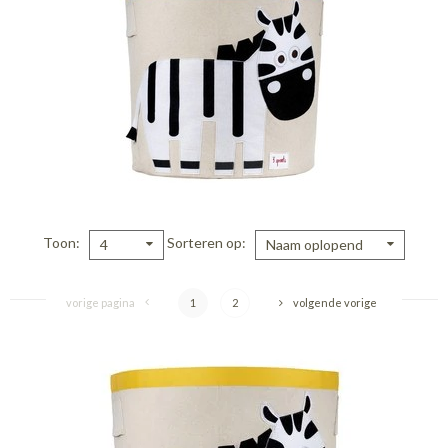
Toon
Sorteren op
4
Naam oplopend
vorige pagina
1
2
volgende vorige