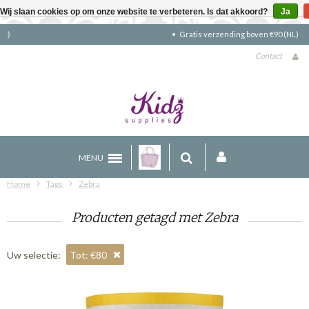
Wij slaan cookies op om onze website te verbeteren. Is dat akkoord?
Ja
Gratis verzending boven €90 (NL)
Contact
MENU
Home
Tags
Zebra
Producten getagd met Zebra
Uw selectie:
Tot: €80