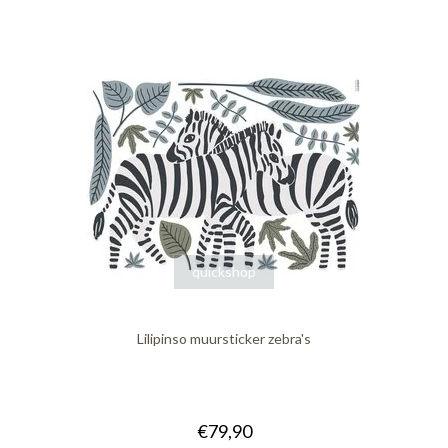
quickshop
Lilipinso muursticker zebra's
€79,90