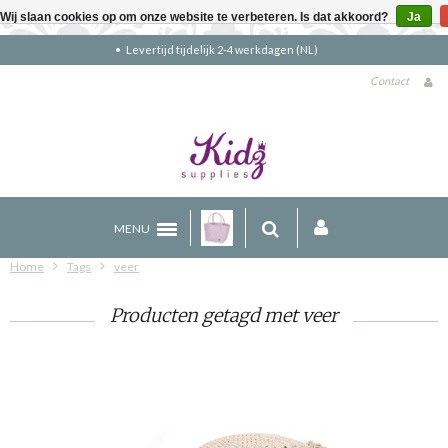
Wij slaan cookies op om onze website te verbeteren. Is dat akkoord?
Ja
Gratis verzending boven €90 (NL)
Contact
MENU
Home
Tags
veer
Producten getagd met veer