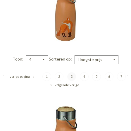
Toon
Sorteren op
4
Hoogste prijs
vorige pagina
1
2
3
4
5
6
7
volgende vorige