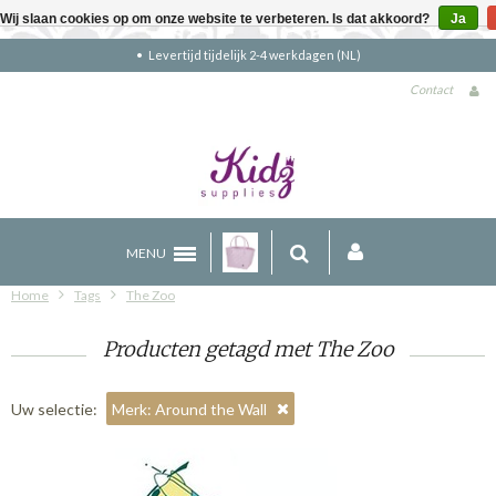
Wij slaan cookies op om onze website te verbeteren. Is dat akkoord?
Ja
Levertijd tijdelijk 2-4 werkdagen (NL)
Contact
MENU
Home
Tags
The Zoo
Producten getagd met The Zoo
Uw selectie:
Merk: Around the Wall