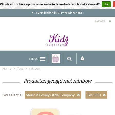
Wij slaan cookies op om onze website te verbeteren. Is dat akkoord?
Ja
Levertijd tijdelijk 2-4 werkdagen (NL)
Contact
MENU
Home
Tags
rainbow
Producten getagd met rainbow
Uw selectie:
Merk: A Lovely Little Company
Tot: €80