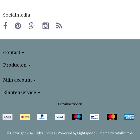
Socialmedia
Contact
Producten
Mijn account
Klantenservice
Betaalmethoden
© Copyright 2026 Kidzsupplies -
Powered by
Lightspeed
-
Theme by totalli t|m e-