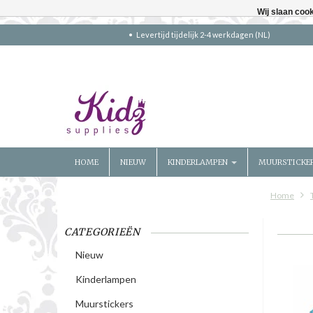
Wij slaan coo
Levertijd tijdelijk 2-4 werkdagen (NL)
HOME
NIEUW
KINDERLAMPEN
MUURSTICKE
Home
CATEGORIEËN
Nieuw
Kinderlampen
Muurstickers