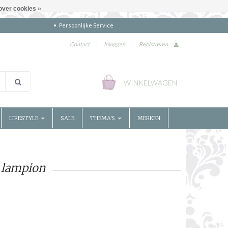
over cookies »
Persoonlijke Service
Contact
|
Inloggen
|
Registreren
WINKELWAGEN
LIFESTYLE
SALE
THEMA'S
MERKEN
 lampion