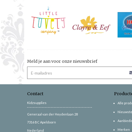
Meld je aan voor onze nieuwsbrief
Contact
Product
Kidzsupplies
Alle pro
Nieuwste
Generaal van der Heydenlaan 28
Aanbiedi
7316 BC
Apeldoorn
Merken
Nederland