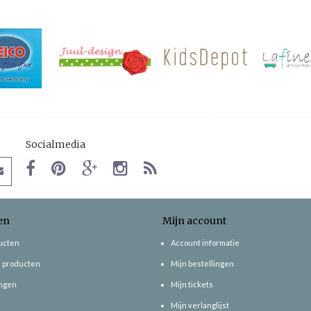
Socialmedia
en
Mijn account
ducten
Account informatie
 producten
Mijn bestellingen
ngen
Mijn tickets
Mijn verlanglijst