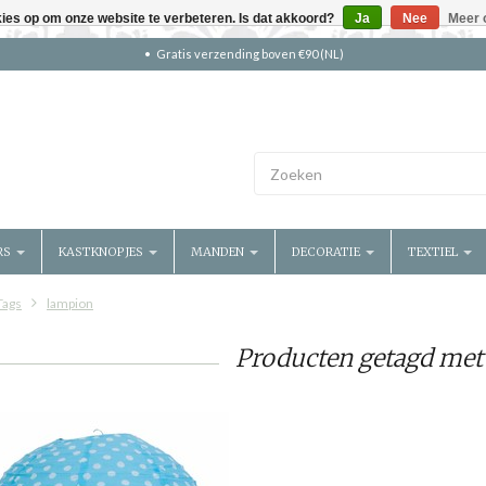
kies op om onze website te verbeteren. Is dat akkoord?
Ja
Nee
Meer 
Gratis verzending boven €90 (NL)
RS
KASTKNOPJES
MANDEN
DECORATIE
TEXTIEL
Tags
lampion
Producten getagd met