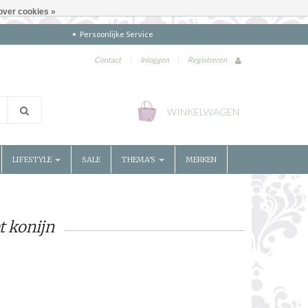
over cookies »
Persoonlijke Service
Contact
|
Inloggen
|
Registreren
WINKELWAGEN
LIFESTYLE
SALE
THEMA'S
MERKEN
t konijn