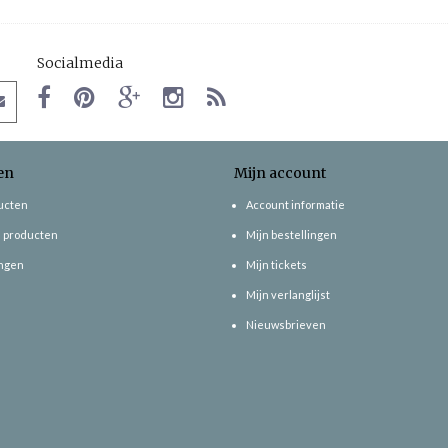
Socialmedia
en
Mijn account
ducten
Account informatie
 producten
Mijn bestellingen
ngen
Mijn tickets
Mijn verlanglijst
Nieuwsbrieven