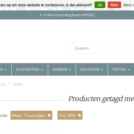
kies op om onze website te verbeteren. Is dat akkoord?
Ja
Nee
Meer 
Gratis verzending boven €90 (NL)
RS
KASTKNOPJES
MANDEN
DECORATIE
TEXTIEL
Tags
konijn
Producten getagd me
ctie:
Merk: Trousselier
Tot: €90