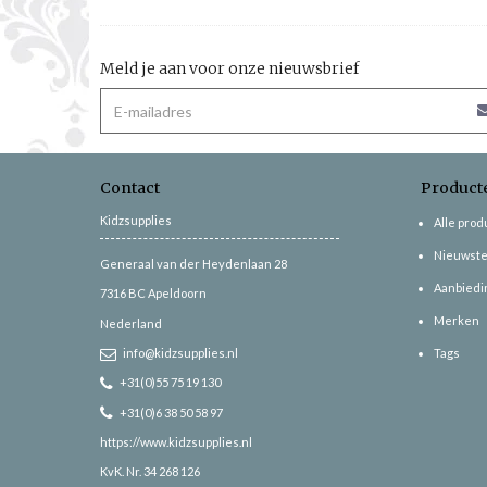
Meld je aan voor onze nieuwsbrief
Contact
Product
Kidzsupplies
Alle pro
Nieuwste
Generaal van der Heydenlaan 28
Aanbiedi
7316 BC
Apeldoorn
Merken
Nederland
info@kidzsupplies.nl
Tags
+31(0)55 75 19 130
+31(0)6 38 50 58 97
https://www.kidzsupplies.nl
KvK. Nr. 34 268 126