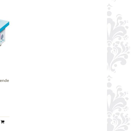
sende
n