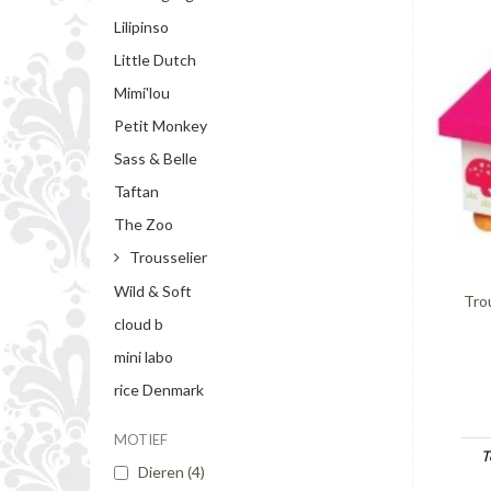
Lilipinso
Little Dutch
Mimi'lou
Petit Monkey
Sass & Belle
Taftan
The Zoo
Trousselier
Wild & Soft
Tro
cloud b
mini labo
rice Denmark
MOTIEF
T
Dieren
(4)