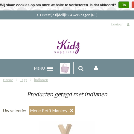
Wij slaan cookies op om onze website te verbeteren. Is dat akkoord?
Ja
Levertijd tijdelijk 2-4 werkdagen (NL)
Contact
MENU
Home
Tags
indianen
Producten getagd met indianen
Uw selectie:
Merk: Petit Monkey