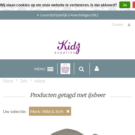
Wij slaan cookies op om onze website te verbeteren. Is dat akkoord?
Ja
tijd tijdelijk 2-4 werkdagen (NL)
Gratis
Contact
MENU
Home
Tags
ijsbeer
Producten getagd met ijsbeer
Uw selectie:
Merk: Wild & Soft