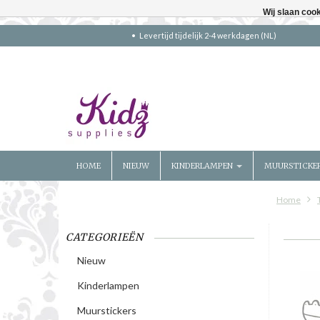
Wij slaan coo
Levertijd tijdelijk 2-4 werkdagen (NL)
HOME
NIEUW
KINDERLAMPEN
MUURSTICKE
Home
CATEGORIEËN
Nieuw
Kinderlampen
Muurstickers