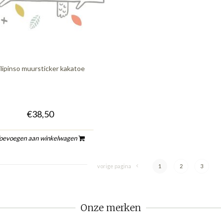
ilipinso muursticker kakatoe
€38,50
oevoegen aan winkelwagen
vorige pagina
1
2
3
Onze merken