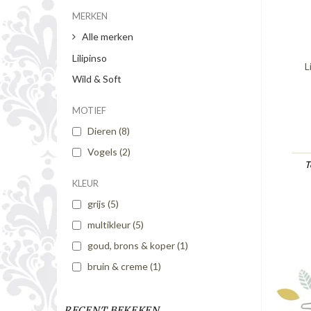
MERKEN
Alle merken
Lilipinso
L
Wild & Soft
MOTIEF
Dieren
(8)
Vogels
(2)
T
KLEUR
grijs
(5)
multikleur
(5)
goud, brons & koper
(1)
bruin & creme
(1)
RECENT BEKEKEN