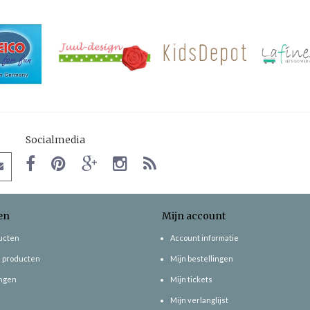
Socialmedia
en
Mijn account
ducten
Account informatie
 producten
Mijn bestellingen
ngen
Mijn tickets
Mijn verlanglijst