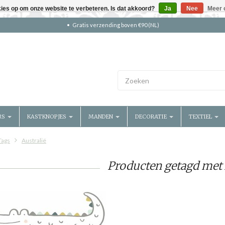
kies op om onze website te verbeteren. Is dat akkoord?
Ja
Nee
Meer 
Gratis verzending boven €90 (NL)
RS
KASTKNOPJES
MANDEN
DECORATIE
TEXTIEL
Tags
Australië
Producten getagd met 