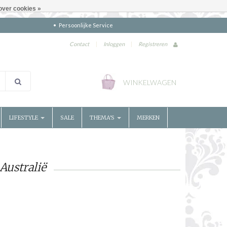
over cookies »
Persoonlijke Service
Contact
|
Inloggen
|
Registreren
WINKELWAGEN
LIFESTYLE
SALE
THEMA'S
MERKEN
Australië