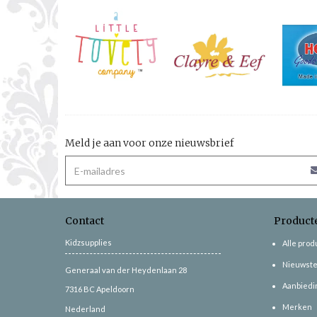
Meld je aan voor onze nieuwsbrief
Contact
Product
Kidzsupplies
Alle pro
Nieuwste
Generaal van der Heydenlaan 28
Aanbiedi
7316 BC
Apeldoorn
Merken
Nederland