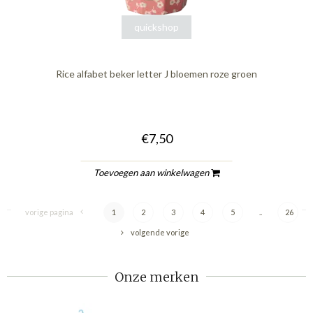
quickshop
Rice alfabet beker letter J bloemen roze groen
€7,50
Toevoegen aan winkelwagen
vorige pagina
1
2
3
4
5
..
26
volgende vorige
Onze merken