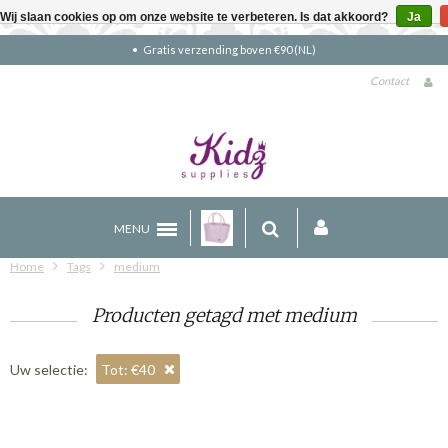
Wij slaan cookies op om onze website te verbeteren. Is dat akkoord?
Ja
Gratis verzending boven €90 (NL)
Contact
MENU
Home
Tags
medium
Producten getagd met medium
Uw selectie:
Tot: €40