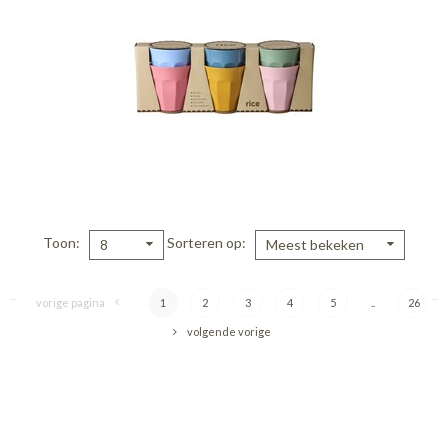
Toon
Sorteren op
8
Meest bekeken
vorige pagina
1
2
3
4
5
..
26
volgende vorige