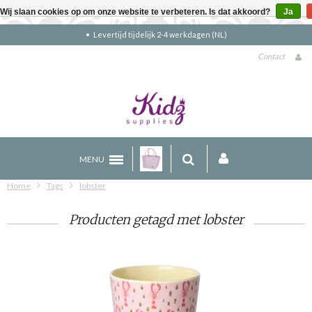
Wij slaan cookies op om onze website te verbeteren. Is dat akkoord?
Ja
Gratis verzending boven €90 (NL)
Contact
MENU
Home
Tags
lobster
Producten getagd met lobster