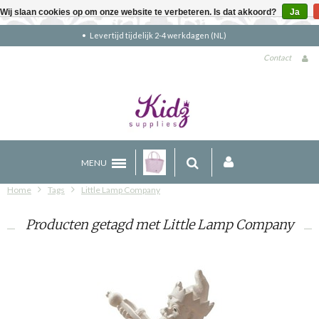
Wij slaan cookies op om onze website te verbeteren. Is dat akkoord?
Ja
kdagen (NL)
Gratis verzending boven €90
Contact
MENU
Home
Tags
Little Lamp Company
Producten getagd met Little Lamp Company