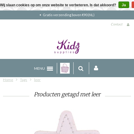
Wij slaan cookies op om onze website te verbeteren. Is dat akkoord?
Ja
Gratis verzending boven €90 (NL)
Contact
MENU
Home
Tags
leer
Producten getagd met leer