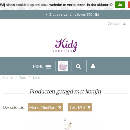
Wij slaan cookies op om onze website te verbeteren. Is dat akkoord?
Ja
Gratis verzending boven €90 (NL)
Contact
MENU
Home
Tags
konijn
Producten getagd met konijn
Uw selectie:
Merk: Mimi'lou
Tot: €90