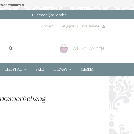
over cookies »
Persoonlijke Service
Contact
|
Inloggen
|
Registreren
WINKELWAGEN
LIFESTYLE
SALE
THEMA'S
MERKEN
erkamerbehang