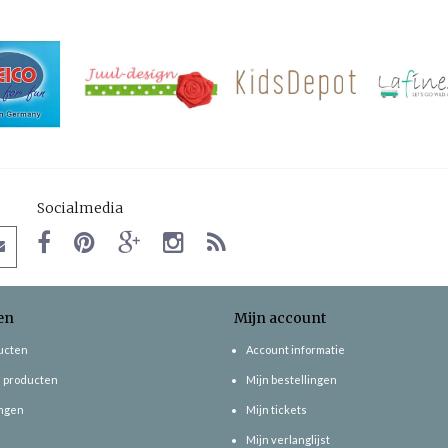
Socialmedia
en
Mijn account
ducten
Account informatie
 producten
Mijn bestellingen
ngen
Mijn tickets
Mijn verlanglijst