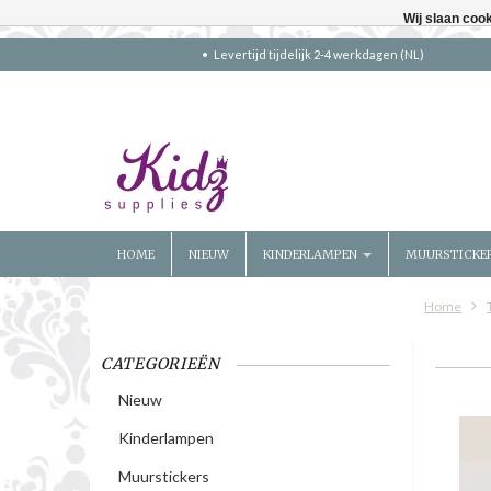
Wij slaan coo
Levertijd tijdelijk 2-4 werkdagen (NL)
HOME
NIEUW
KINDERLAMPEN
MUURSTICKE
Home
CATEGORIEËN
Nieuw
Kinderlampen
Muurstickers