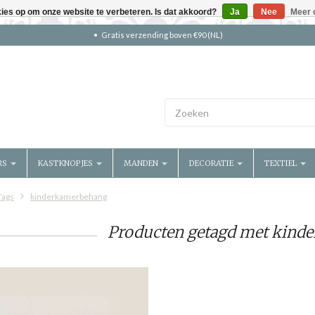
kies op om onze website te verbeteren. Is dat akkoord?
Ja
Nee
Meer 
Gratis verzending boven €90 (NL)
RS
KASTKNOPJES
MANDEN
DECORATIE
TEXTIEL
Tags
kinderkamerbehang
Producten getagd met kind