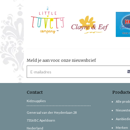
Meld je aan voor onze nieuwsbrief
Contact
Product
Kidzsupplies
Alle pro
Nieuwste
Generaal van der Heydenlaan 28
Aanbiedi
7316 BC
Apeldoorn
Merken
Nederland